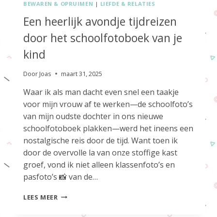
BEWAREN & OPRUIMEN
|
LIEFDE & RELATIES
Een heerlijk avondje tijdreizen
door het schoolfotoboek van je
kind
Door
Joas
maart 31, 2025
Waar ik als man dacht even snel een taakje
voor mijn vrouw af te werken—de schoolfoto’s
van mijn oudste dochter in ons nieuwe
schoolfotoboek plakken—werd het ineens een
nostalgische reis door de tijd. Want toen ik
door de overvolle la van onze stoffige kast
groef, vond ik niet alleen klassenfoto’s en
pasfoto’s 📸 van de…
EEN
LEES MEER
HEERLIJK
AVONDJE