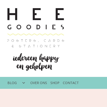
Doorgaan
naar
inhoud
Toggle
BLOG
OVER ONS
SHOP
CONTACT
submenu