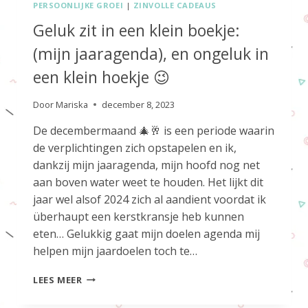
PERSOONLIJKE GROEI
|
ZINVOLLE CADEAUS
Geluk zit in een klein boekje:
(mijn jaaragenda), en ongeluk in
een klein hoekje 😉
Door
Mariska
december 8, 2023
De decembermaand 🎄🥂 is een periode waarin
de verplichtingen zich opstapelen en ik,
dankzij mijn jaaragenda, mijn hoofd nog net
aan boven water weet te houden. Het lijkt dit
jaar wel alsof 2024 zich al aandient voordat ik
überhaupt een kerstkransje heb kunnen
eten… Gelukkig gaat mijn doelen agenda mij
helpen mijn jaardoelen toch te…
GELUK
LEES MEER
ZIT
IN