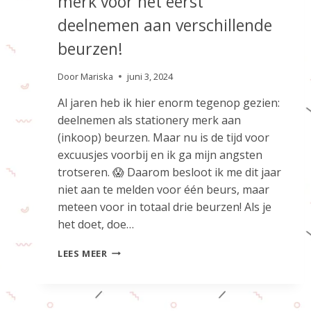
merk voor het eerst
deelnemen aan verschillende
beurzen!
Door
Mariska
juni 3, 2024
Al jaren heb ik hier enorm tegenop gezien:
deelnemen als stationery merk aan
(inkoop) beurzen. Maar nu is de tijd voor
excuusjes voorbij en ik ga mijn angsten
trotseren. 😱 Daarom besloot ik me dit jaar
niet aan te melden voor één beurs, maar
meteen voor in totaal drie beurzen! Als je
het doet, doe…
DIT
LEES MEER
JAAR
GA
IK
ALS