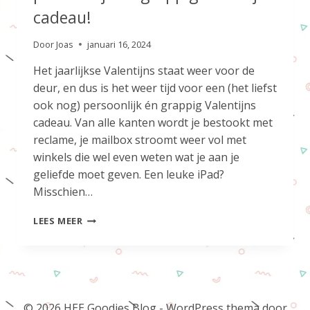
cadeau!
Door
Joas
januari 16, 2024
Het jaarlijkse Valentijns staat weer voor de
deur, en dus is het weer tijd voor een (het liefst
ook nog) persoonlijk én grappig Valentijns
cadeau. Van alle kanten wordt je bestookt met
reclame, je mailbox stroomt weer vol met
winkels die wel even weten wat je aan je
geliefde moet geven. Een leuke iPad?
Misschien…
EEN
LEES MEER
VERRASSEND
LEUKE
VALENTIJNSDAG
MET
EEN
PERSOONLIJK
© 2026 HEE Goodies Blog - WordPress thema door