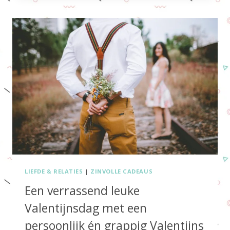
DIT
JAAR
NOU
WÉL
EEN
NUTTIG
OF
PERSOONLIJK
MOEDERDAG
CADEAU?
LIEFDE & RELATIES
|
ZINVOLLE CADEAUS
Een verrassend leuke
Valentijnsdag met een
persoonlijk én grappig Valentijns