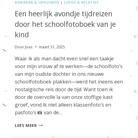
BEWAREN & OPRUIMEN
|
LIEFDE & RELATIES
Een heerlijk avondje tijdreizen
door het schoolfotoboek van je
kind
Door
Joas
maart 31, 2025
Waar ik als man dacht even snel een taakje
voor mijn vrouw af te werken—de schoolfoto’s
van mijn oudste dochter in ons nieuwe
schoolfotoboek plakken—werd het ineens een
nostalgische reis door de tijd. Want toen ik
door de overvolle la van onze stoffige kast
groef, vond ik niet alleen klassenfoto’s en
pasfoto’s 📸 van de…
EEN
LEES MEER
HEERLIJK
AVONDJE