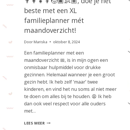
👨‍👩‍👧‍👦🧒🏿👶🏽, doe je het
beste met een XL
familieplanner mét
maandoverzicht!
Door
Mariska
oktober 8, 2024
Een familieplanner met een
maandoverzicht 📅, is in mijn ogen een
onmisbaar hulpmiddel voor drukke
gezinnen. Helemaal wanneer je een groot
gezin hebt. Ik heb zelf ‘maar’ twee
kinderen, en vind het nu soms al niet meer
te doen om alles bij te houden. 😩 Ik heb
dan ook veel respect voor alle ouders
met…
EEN
LEES MEER
GROOT