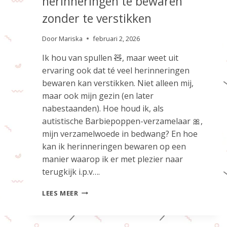
herinneringen te bewaren
zonder te verstikken
Door
Mariska
februari 2, 2026
Ik hou van spullen 🧸, maar weet uit
ervaring ook dat té veel herinneringen
bewaren kan verstikken. Niet alleen mij,
maar ook mijn gezin (en later
nabestaanden). Hoe houd ik, als
autistische Barbiepoppen-verzamelaar 🎀,
mijn verzamelwoede in bedwang? En hoe
kan ik herinneringen bewaren op een
manier waarop ik er met plezier naar
terugkijk i.p.v….
HOE
LEES MEER
IK
LEERDE
MIJN