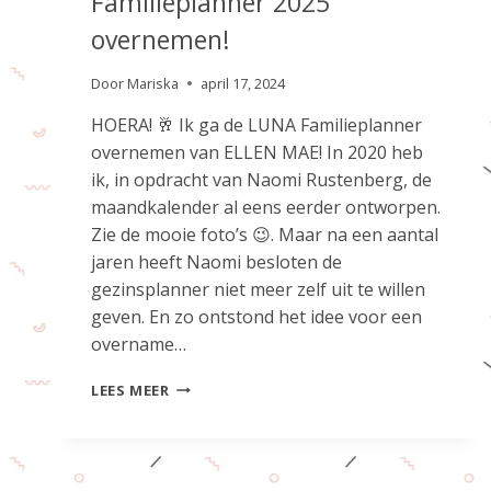
Familieplanner 2025
overnemen!
Door
Mariska
april 17, 2024
HOERA! 🥂 Ik ga de LUNA Familieplanner
overnemen van ELLEN MAE! In 2020 heb
ik, in opdracht van Naomi Rustenberg, de
maandkalender al eens eerder ontworpen.
Zie de mooie foto’s 😉. Maar na een aantal
jaren heeft Naomi besloten de
gezinsplanner niet meer zelf uit te willen
geven. En zo ontstond het idee voor een
overname…
LEUK
LEES MEER
NIEUWS:
IK
GA
DE