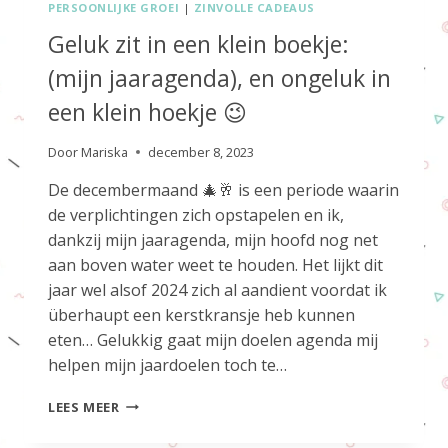
PERSOONLIJKE GROEI
|
ZINVOLLE CADEAUS
Geluk zit in een klein boekje:
(mijn jaaragenda), en ongeluk in
een klein hoekje 😉
Door
Mariska
december 8, 2023
De decembermaand 🎄🥂 is een periode waarin
de verplichtingen zich opstapelen en ik,
dankzij mijn jaaragenda, mijn hoofd nog net
aan boven water weet te houden. Het lijkt dit
jaar wel alsof 2024 zich al aandient voordat ik
überhaupt een kerstkransje heb kunnen
eten… Gelukkig gaat mijn doelen agenda mij
helpen mijn jaardoelen toch te…
GELUK
LEES MEER
ZIT
IN