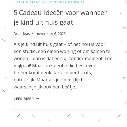
LIEFDE & RELATIES
|
ZINVOLLE CADEAUS
5 Cadeau-ideeën voor wanneer
je kind uit huis gaat
Door
Joas
november 6, 2025
Als je kind uit huis gaat – of het nou is voor
een studie, een eigen woning of om samen te
wonen – dan is dat een bijzonder moment. Een
mijlpaal! Maar ook eentje die best even
binnenkomt denk ik zo. Je bent trots,
natuurlijk. Maar als je op mij lijkt…
waarschijnlijk ook een béétje…
5
LEES MEER
CADEAU-
IDEEËN
VOOR
WANNEER
JE