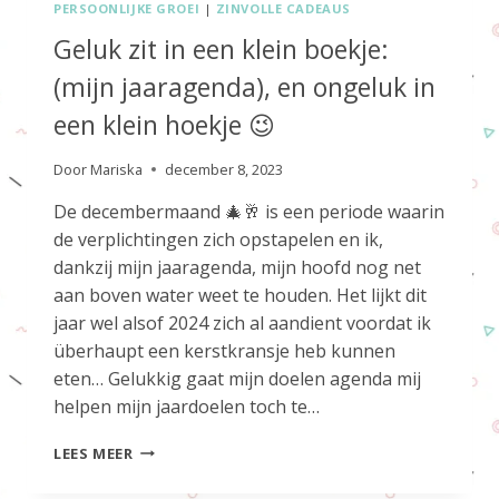
PERSOONLIJKE GROEI
|
ZINVOLLE CADEAUS
Geluk zit in een klein boekje:
(mijn jaaragenda), en ongeluk in
een klein hoekje 😉
Door
Mariska
december 8, 2023
De decembermaand 🎄🥂 is een periode waarin
de verplichtingen zich opstapelen en ik,
dankzij mijn jaaragenda, mijn hoofd nog net
aan boven water weet te houden. Het lijkt dit
jaar wel alsof 2024 zich al aandient voordat ik
überhaupt een kerstkransje heb kunnen
eten… Gelukkig gaat mijn doelen agenda mij
helpen mijn jaardoelen toch te…
GELUK
LEES MEER
ZIT
IN