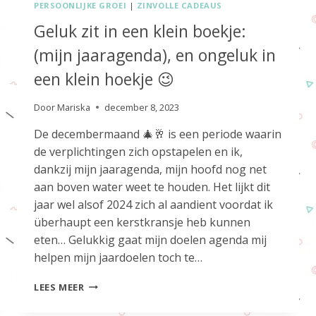
PERSOONLIJKE GROEI
|
ZINVOLLE CADEAUS
Geluk zit in een klein boekje:
(mijn jaaragenda), en ongeluk in
een klein hoekje 😉
Door
Mariska
december 8, 2023
De decembermaand 🎄🥂 is een periode waarin
de verplichtingen zich opstapelen en ik,
dankzij mijn jaaragenda, mijn hoofd nog net
aan boven water weet te houden. Het lijkt dit
jaar wel alsof 2024 zich al aandient voordat ik
überhaupt een kerstkransje heb kunnen
eten… Gelukkig gaat mijn doelen agenda mij
helpen mijn jaardoelen toch te…
GELUK
LEES MEER
ZIT
IN